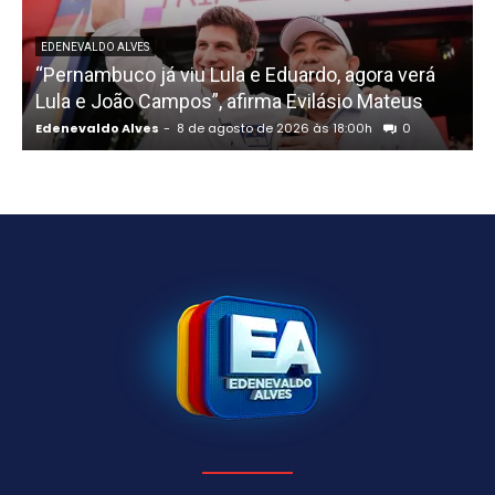
EDENEVALDO ALVES
“Pernambuco já viu Lula e Eduardo, agora verá
Lula e João Campos”, afirma Evilásio Mateus
Edenevaldo Alves
-
8 de agosto de 2026 às 18:00h
0
E