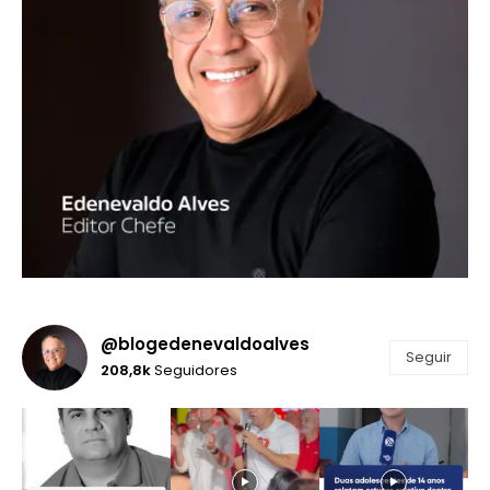
@blogedenevaldoalves
Seguir
208,8k
Seguidores