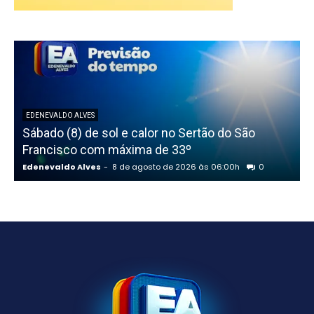
EDENEVALDO ALVES
Sábado (8) de sol e calor no Sertão do São
Francisco com máxima de 33º
Edenevaldo Alves
-
8 de agosto de 2026 às 06:00h
0
E