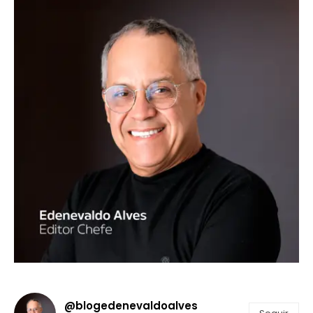
@blogedenevaldoalves