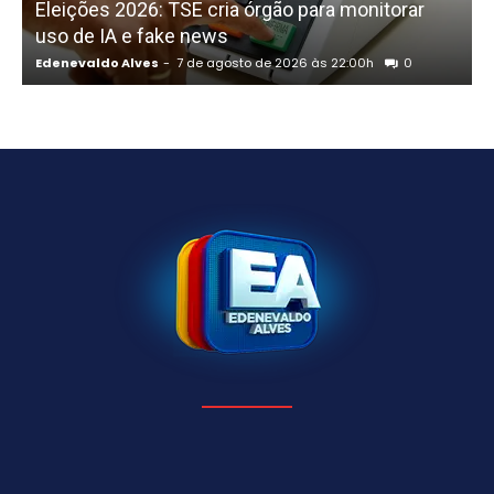
Eleições 2026: TSE cria órgão para monitorar
uso de IA e fake news
Edenevaldo Alves
-
7 de agosto de 2026 às 22:00h
0
E