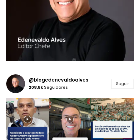
@blogedenevaldoalves
Seguir
208,8k
Seguidores