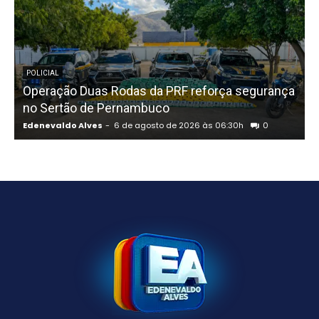
POLICIAL
Operação Duas Rodas da PRF reforça segurança
“
no Sertão de Pernambuco
d
Edenevaldo Alves
-
6 de agosto de 2026 às 06:30h
0
E