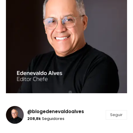
@blogedenevaldoalves
Seguir
208,8k
Seguidores