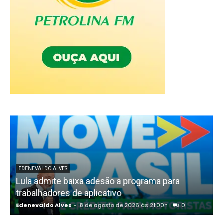
EDENEVALDO ALVES
Lula admite baixa adesão a programa para
trabalhadores de aplicativo
Edenevaldo Alves
-
8 de agosto de 2026 às 21:00h
0
E