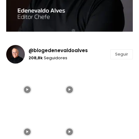
@blogedenevaldoalves
Seguir
208,8k
Seguidores