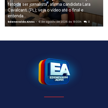
fato de ser jornalista”, afirma candidata Lara
Cavalcanti (PL); veja o vídeo até o final e
p
entenda...
d
Edenevaldo Alves
-
6 de agosto de 2026 às 19:00h
0
E