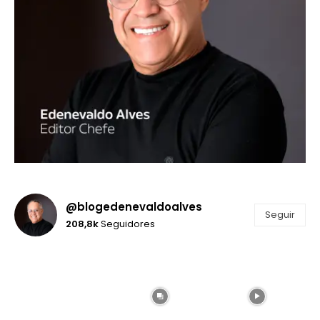
@blogedenevaldoalves
Seguir
208,8k
Seguidores