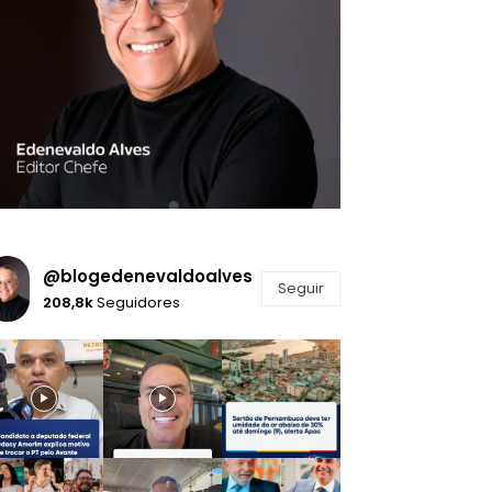
@blogedenevaldoalves
Seguir
208,8k
Seguidores