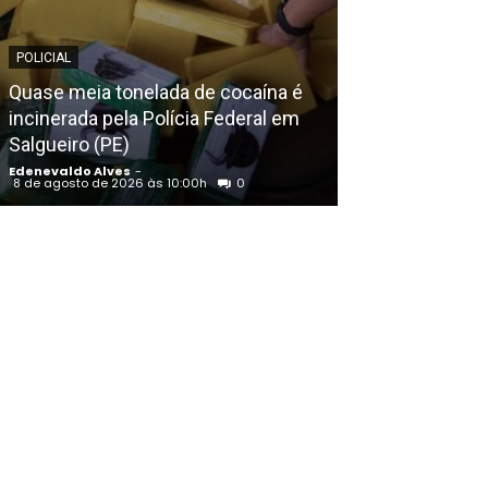
POLICIAL
EDENEVALDO ALVE
Quase meia tonelada de cocaína é
incinerada pela Polícia Federal em
AGU pedirá na 
Salgueiro (PE)
Discord do ar;
Edenevaldo Alves
-
Edenevaldo Alves
8 de agosto de 2026 às 10:00h
0
8 de agosto de 20