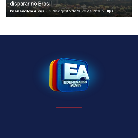
disparar no Brasil
Edenevaldo Alves
-
9 de agosto de 2026 às 21:00h
0
E