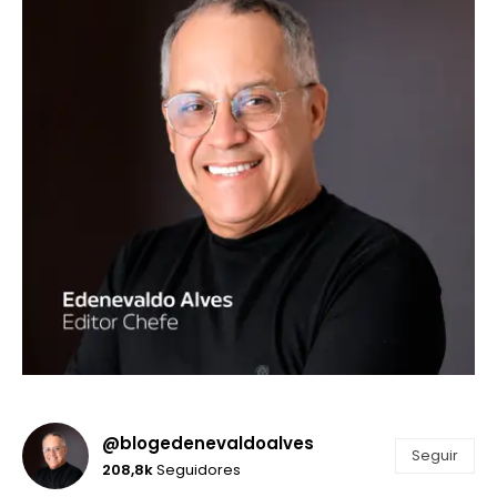
@blogedenevaldoalves
Seguir
208,8k
Seguidores