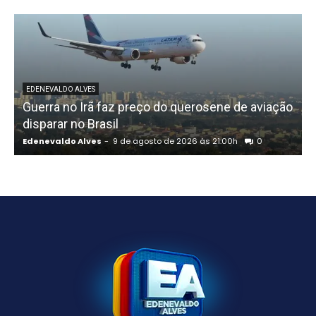
EDENEVALDO ALVES
Guerra no Irã faz preço do querosene de aviação
disparar no Brasil
Edenevaldo Alves
-
9 de agosto de 2026 às 21:00h
0
E