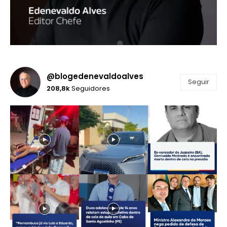
@blogedenevaldoalves
Seguir
208,8k
Seguidores