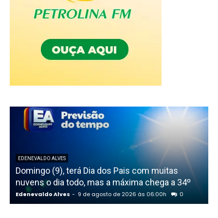
EDENEVALDO ALVES
Domingo (9), terá Dia dos Pais com muitas
nuvens o dia todo, mas a máxima chega a 34º
t
Edenevaldo Alves
-
9 de agosto de 2026 às 06:00h
0
E