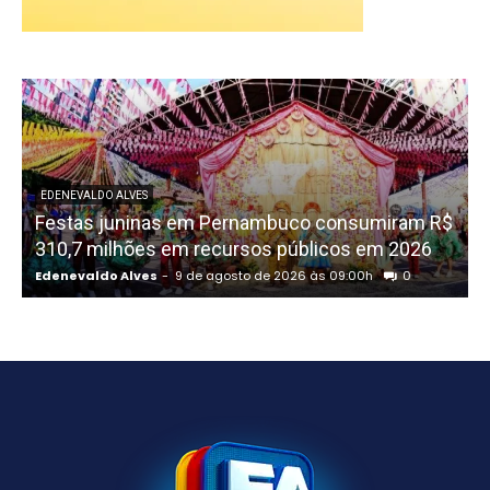
EDENEVALDO ALVES
Festas juninas em Pernambuco consumiram R$
310,7 milhões em recursos públicos em 2026
R
Edenevaldo Alves
-
9 de agosto de 2026 às 09:00h
0
E