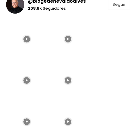
@blogedenevaldoalves
Seguir
208,8k
Seguidores