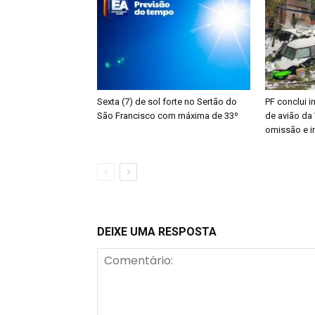
Sexta (7) de sol forte no Sertão do
PF conclui 
São Francisco com máxima de 33º
de avião da
omissão e i
DEIXE UMA RESPOSTA