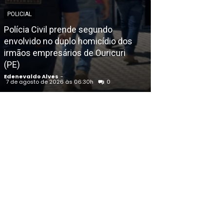
POLICIAL
POLICIAL
Polícia Civil prende segundo
envolvido no duplo homicídio dos
Indiciado por
irmãos empresários de Ouricuri
academia na fr
(PE)
transferido pa
Edenevaldo Alves
-
Edenevaldo Alves
7 de agosto de 2026 às 06:30h
0
7 de agosto de 20