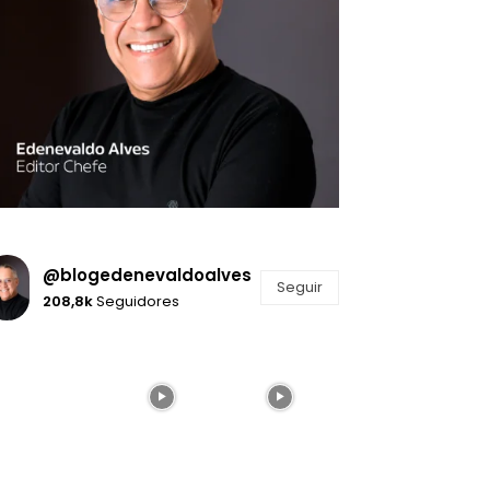
@blogedenevaldoalves
Seguir
208,8k
Seguidores