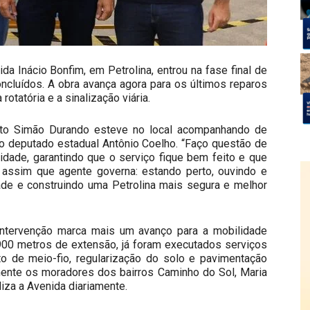
ida Inácio Bonfim, em Petrolina, entrou na fase final de
ncluídos. A obra avança agora para os últimos reparos
otatória e a sinalização viária.
eito Simão Durando esteve no local acompanhando de
do deputado estadual Antônio Coelho. “Faço questão de
dade, garantindo que o serviço fique bem feito e que
É assim que agente governa: estando perto, ouvindo e
ade e construindo uma Petrolina mais segura e melhor
intervenção marca mais um avanço para a mobilidade
 900 metros de extensão, já foram executados serviços
o de meio-fio, regularização do solo e pavimentação
amente os moradores dos bairros Caminho do Sol, Maria
liza a Avenida diariamente.