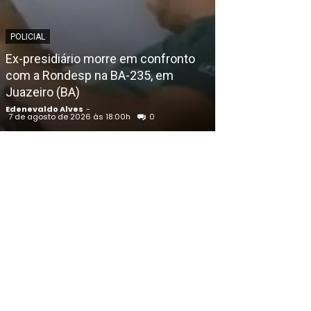
POLICIAL
POLICIAL
Homem assass
Ex-presidiário morre em confronto
Cacheado em Pe
com a Rondesp na BA-235, em
encontrado c
Juazeiro (BA)
amarradas, diz 
Edenevaldo Alves
-
Edenevaldo Alves
7 de agosto de 2026 às 18:00h
0
7 de agosto de 202