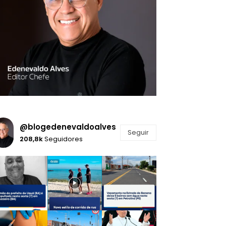
@blogedenevaldoalves
Seguir
208,8k
Seguidores