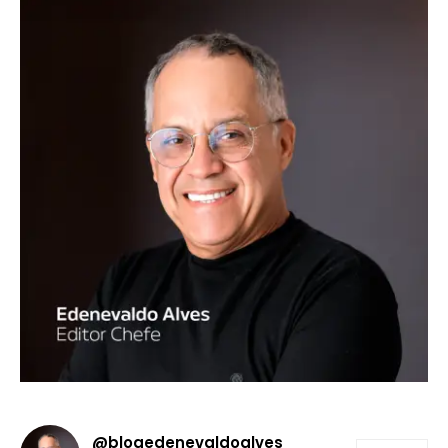
@blogedenevaldoalves