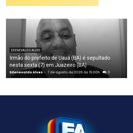
EDENEVALDO ALVES
Irmão do prefeito de Uauá (BA) é sepultado
nesta sexta (7) em Juazeiro (BA)
Edenevaldo Alves
-
7 de agosto de 2026 às 15:00h
0
E