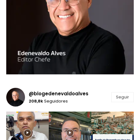
@blogedenevaldoalves
Seguir
208,8k
Seguidores