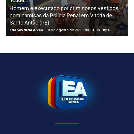
POLICIAL
Homem é executado por criminosos vestidos
com camisas da Polícia Penal em Vitória de
Santo Antão (PE)
p
Edenevaldo Alves
-
8 de agosto de 2026 às 11:00h
0
E