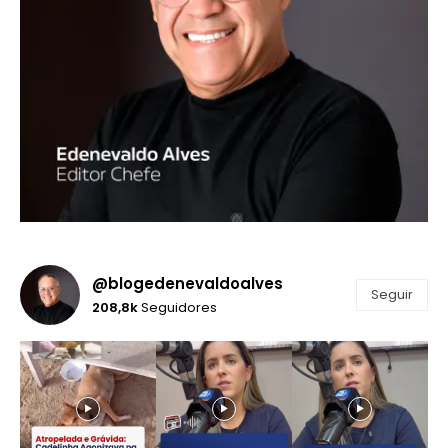
@blogedenevaldoalves
Seguir
208,8k
Seguidores