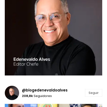
@blogedenevaldoalves
Seguir
208,8k
Seguidores