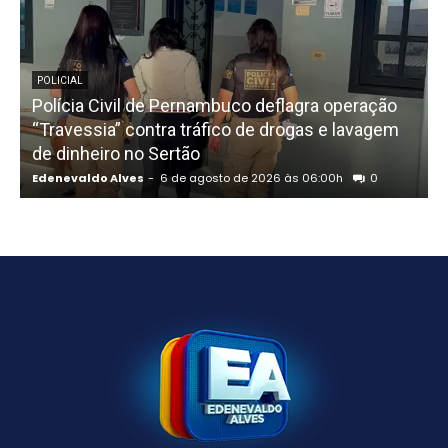
POLICIAL
Polícia Civil de Pernambuco deflagra operação
“Travessia” contra tráfico de drogas e lavagem
a
de dinheiro no Sertão
Edenevaldo Alves
-
6 de agosto de 2026 às 06:00h
0
E