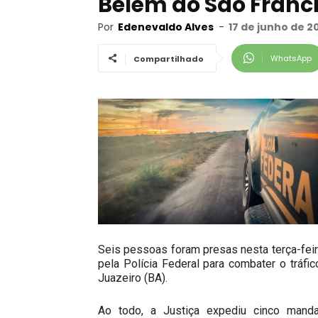
Belém do São Franci
Por
Edenevaldo Alves
-
17 de junho de 2
WhatsApp
Compartilhado
Seis pessoas foram presas nesta terça-feira
pela Polícia Federal para combater o tráf
Juazeiro (BA).
Ao todo, a Justiça expediu cinco manda