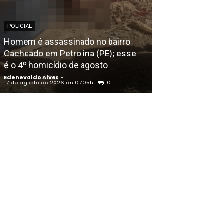
POLICIAL
POLICIAL
Polícia Civil 
Homem é assassinado no bairro
envolvido no d
Cacheado em Petrolina (PE); esse
irmãos empres
é o 4º homicídio de agosto
(PE)
Edenevaldo Alves
-
Edenevaldo Alves
7 de agosto de 2026 às 07:05h
0
7 de agosto de 202