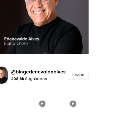
@blogedenevaldoalves
Seguir
208,8k
Seguidores