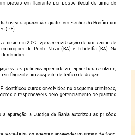
am presas em flagrante por posse ilegal de arma de
 busca e apreensão: quatro em Senhor do Bonfim, um
o (PE).
eve início em 2025, após a erradicação de um plantio de
unicípios de Ponto Novo (BA) e Filadélfia (BA). Na
 destruídos.
ações, os policiais apreenderam aparelhos celulares,
 em flagrante um suspeito de tráfico de drogas.
 PF identificou outros envolvidos no esquema criminoso,
adores e responsáveis pelo gerenciamento de plantios
a apuração, a Justiça da Bahia autorizou as prisões
 terça-feira, os agentes apreenderam armas de fogo,