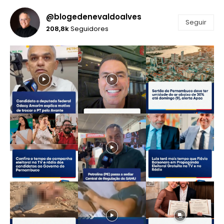
@blogedenevaldoalves
Seguir
208,8k
Seguidores