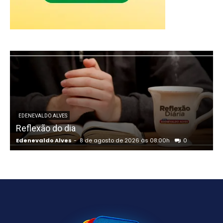
EDENEVALDO ALVES
Reflexão do dia
Edenevaldo Alves
-
8 de agosto de 2026 às 08:00h
0
E