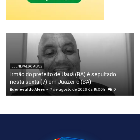
EDENEVALDO ALVES
Irmão do prefeito de Uauá (BA) é sepultado
nesta sexta (7) em Juazeiro (BA)
Edenevaldo Alves
-
7 de agosto de 2026 às 15:00h
0
E