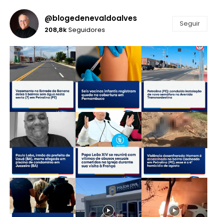
@blogedenevaldoalves
Seguir
208,8k
Seguidores