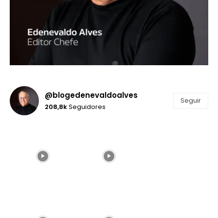
@blogedenevaldoalves
Seguir
208,8k
Seguidores