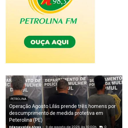
PETROLINA
Operação Agosto Lilás prende três homens por
descumprimento de medida protetiva em
Peterolina (PE)
Edenevaldo Alves
-
9 de agosto de 2026 às 10:00h
0
E