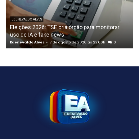
P
EDENEVALDO ALVES
Eleições 2026: TSE cria órgão para monitorar
uso de IA e fake news
Edenevaldo Alves
-
7 de agosto de 2026 às 22:00h
0
E