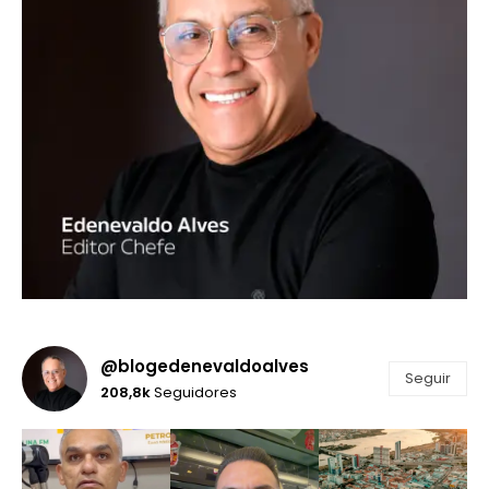
@blogedenevaldoalves
Seguir
208,8k
Seguidores