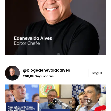
@blogedenevaldoalves
Seguir
208,8k
Seguidores