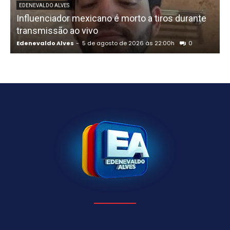
U
EDENEVALDO ALVES
Influenciador mexicano é morto a tiros durante
o
transmissão ao vivo
Edenevaldo Alves
-
5 de agosto de 2026 às 22:00h
0
E