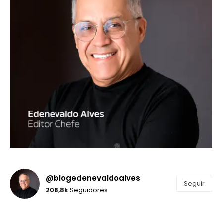
@blogedenevaldoalves
Seguir
208,8k
Seguidores