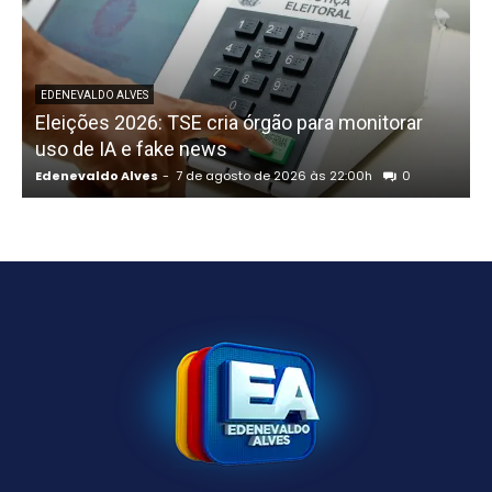
P
EDENEVALDO ALVES
Eleições 2026: TSE cria órgão para monitorar
uso de IA e fake news
Edenevaldo Alves
-
7 de agosto de 2026 às 22:00h
0
E