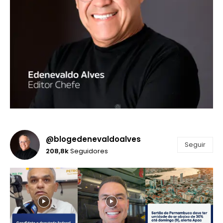
@blogedenevaldoalves
Seguir
208,8k
Seguidores