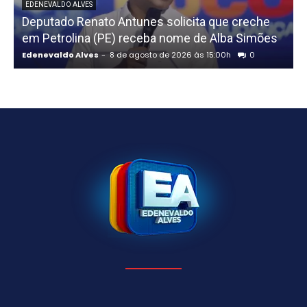
EDENEVALDO ALVES
Deputado Renato Antunes solicita que creche
em Petrolina (PE) receba nome de Alba Simões
t
Edenevaldo Alves
-
8 de agosto de 2026 às 15:00h
0
E