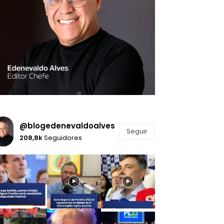
@blogedenevaldoalves
Seguir
208,8k
Seguidores