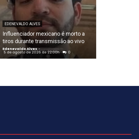
EDENEVALDO ALVE
EDENEVALDO ALVES
União Progress
Influenciador mexicano é morto a
Raquel Lyra e o
tiros durante transmissão ao vivo
de Eduardo da
Edenevaldo Alves
-
Edenevaldo Alves
5 de agosto de 2026 às 22:00h
0
5 de agosto de 202