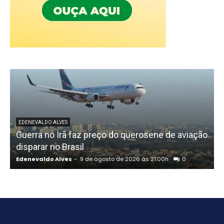
EDENEVALDO ALVES
Guerra no Irã faz preço do querosene de aviação
disparar no Brasil
Edenevaldo Alves
-
9 de agosto de 2026 às 21:00h
0
E