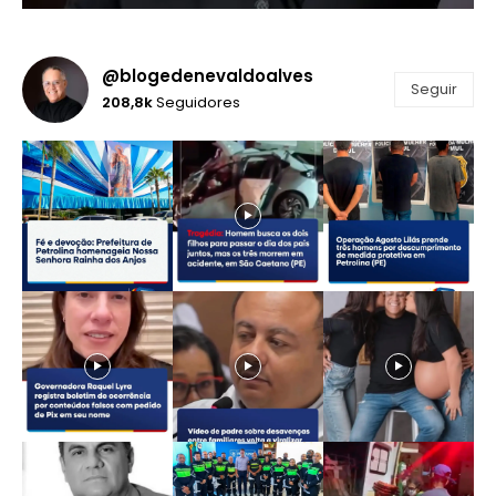
@blogedenevaldoalves
Seguir
208,8k
Seguidores