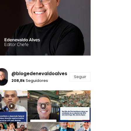
@blogedenevaldoalves
Seguir
208,8k
Seguidores