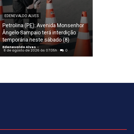
EDENEVALDO ALVES
EDENEVALDO ALVE
Petrolina (PE): Avenida Monsenhor
Sábado (8) de 
Ângelo Sampaio terá interdição
do São Franci
temporária neste sábado (8)
33º
Edenevaldo Alves
-
Edenevaldo Alves
8 de agosto de 2026 às 07:05h
0
8 de agosto de 20