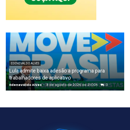
EDENEVALDO ALVES
Lula admite baixa adesão a programa para
trabalhadores de aplicativo
Edenevaldo Alves
-
8 de agosto de 2026 às 21:00h
0
E