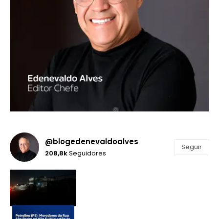
@blogedenevaldoalves
Seguir
208,8k
Seguidores