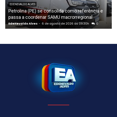
EDENEVALDO ALVES
Petrolina (PE) se consolida como referência e
passa a coordenar SAMU macrorregional
Edenevaldo Alves
-
6 de agosto de 2026 às 09:30h
0
E