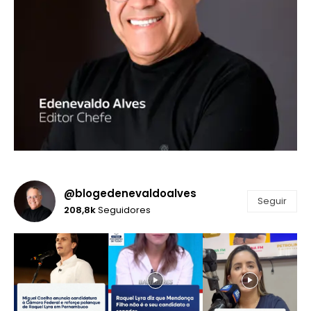
@blogedenevaldoalves
Seguir
208,8k
Seguidores