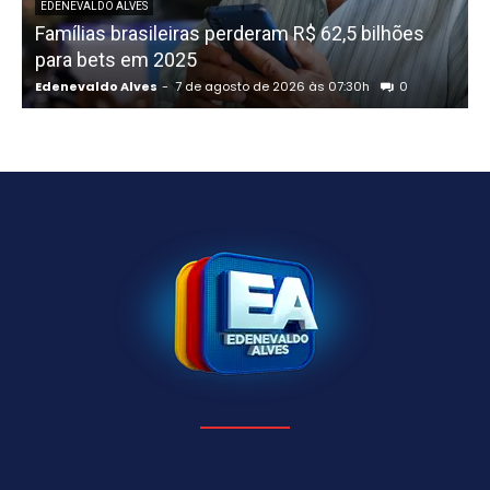
EDENEVALDO ALVES
Famílias brasileiras perderam R$ 62,5 bilhões
para bets em 2025
Edenevaldo Alves
-
7 de agosto de 2026 às 07:30h
0
E