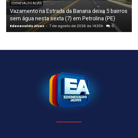
EDENEVALDO ALVES
Vazamento na Estrada da Banana deixa 5 bairros
sem água nesta sexta (7) em Petrolina (PE)
Edenevaldo Alves
-
7 de agosto de 2026 às 14:30h
0
E