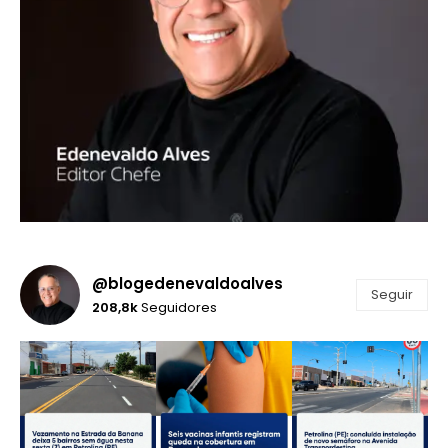
@blogedenevaldoalves
Seguir
208,8k
Seguidores