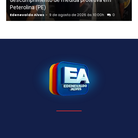
Peterolina (PE)
Edenevaldo Alves
-
9 de agosto de 2026 às 10:00h
0
E