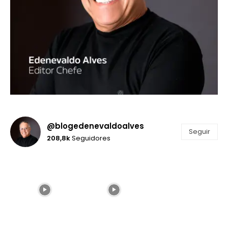
@blogedenevaldoalves
Seguir
208,8k
Seguidores