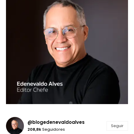
@blogedenevaldoalves
Seguir
208,8k
Seguidores