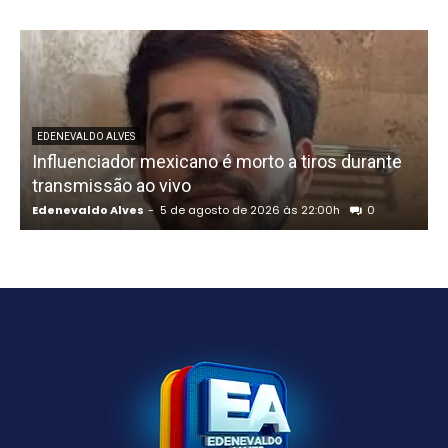
U
EDENEVALDO ALVES
Influenciador mexicano é morto a tiros durante
o
transmissão ao vivo
Edenevaldo Alves
-
5 de agosto de 2026 às 22:00h
0
E