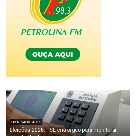
P
EDENEVALDO ALVES
Eleições 2026: TSE cria órgão para monitorar