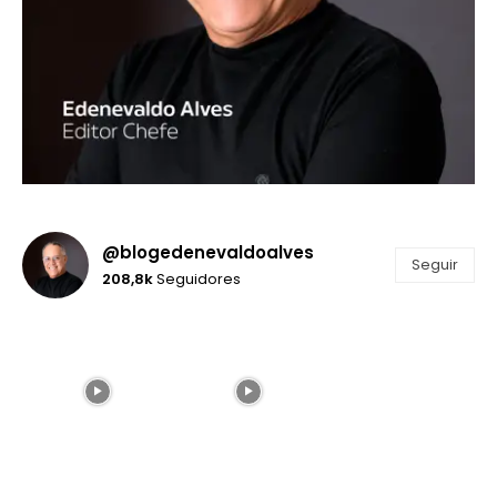
@blogedenevaldoalves
Seguir
208,8k
Seguidores