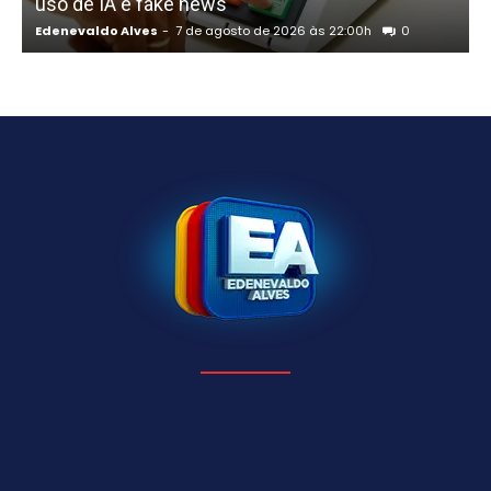
uso de IA e fake news
Edenevaldo Alves
-
7 de agosto de 2026 às 22:00h
0
E