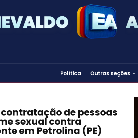
Política
Outras seções
r contratação de pessoas
me sexual contra
nte em Petrolina (PE)