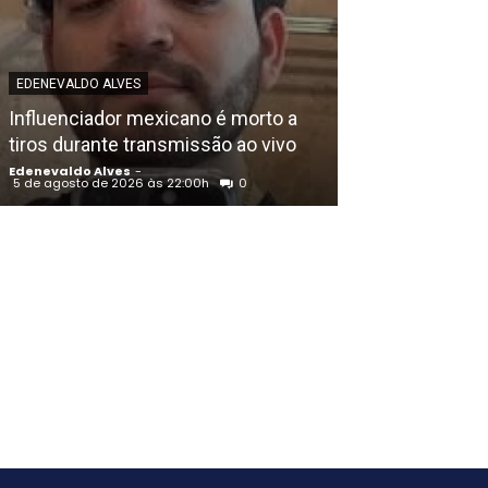
EDENEVALDO ALVE
EDENEVALDO ALVES
União Progress
Influenciador mexicano é morto a
Raquel Lyra e o
tiros durante transmissão ao vivo
de Eduardo da
Edenevaldo Alves
-
Edenevaldo Alves
5 de agosto de 2026 às 22:00h
0
5 de agosto de 202