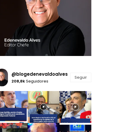
@blogedenevaldoalves
Seguir
208,8k
Seguidores