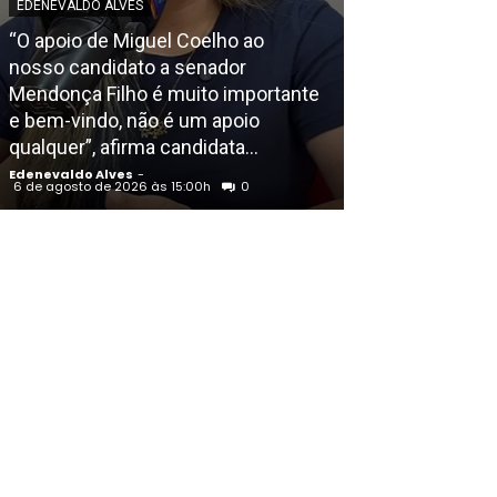
EDENEVALDO ALVES
“O apoio de Miguel Coelho ao
POLICIAL
nosso candidato a senador
Mendonça Filho é muito importante
Homem é morto
e bem-vindo, não é um apoio
Residencial M
qualquer”, afirma candidata...
em Petrolina (
Edenevaldo Alves
-
Edenevaldo Alves
6 de agosto de 2026 às 15:00h
0
6 de agosto de 202