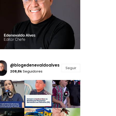
@blogedenevaldoalves
Seguir
208,8k
Seguidores