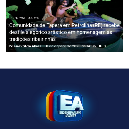
EDENEVALDO ALVES
Comunidade de Tapera em Petrolina (PE) recebe
L
desfile alegórico artístico em homenagem às
tradições ribeirinhas
Edenevaldo Alves
-
8 de agosto de 2026 às 14:10h
0
E