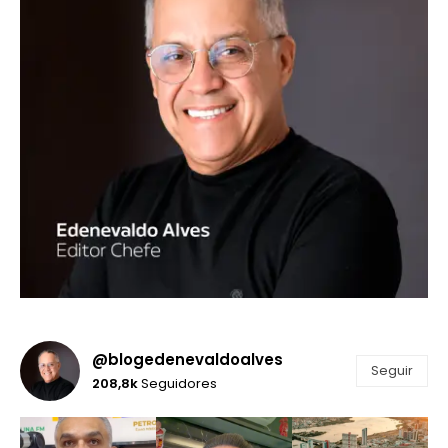
@blogedenevaldoalves
Seguir
208,8k
Seguidores