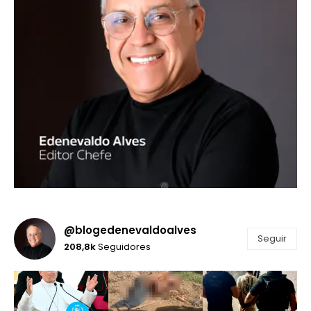
@blogedenevaldoalves
Seguir
208,8k
Seguidores