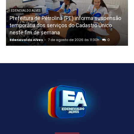
EDENEVALDO ALVES
Prefeitura de Petrolina (PE) informa suspensão
temporária dos serviços do Cadastro Único
neste fim de semana
n
Edenevaldo Alves
-
7 de agosto de 2026 às 11:30h
0
E