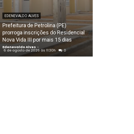
EDENEVALDO ALVE
‘Nasceu lá, m
EDENEVALDO ALVES
saco aqui’: ver
Prefeitura de Petrolina (PE)
alvo de repre
prorroga inscrições do Residencial
após fala cont
Nova Vida III por mais 15 dias
Ceará
Edenevaldo Alves
-
Edenevaldo Alves
6 de agosto de 2026 às 11:30h
0
6 de agosto de 202