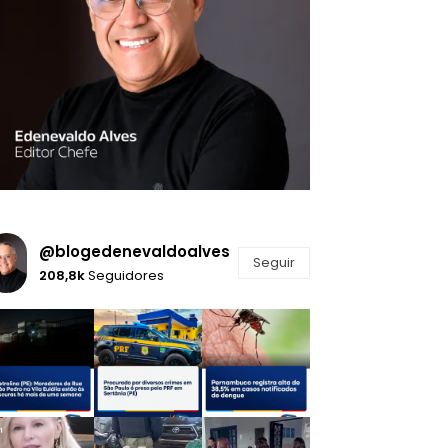
@blogedenevaldoalves
Seguir
208,8k
Seguidores