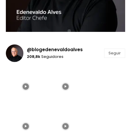
@blogedenevaldoalves
Seguir
208,8k
Seguidores