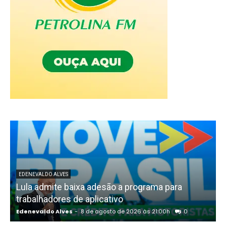
EDENEVALDO ALVES
Lula admite baixa adesão a programa para
trabalhadores de aplicativo
Edenevaldo Alves
-
8 de agosto de 2026 às 21:00h
0
E