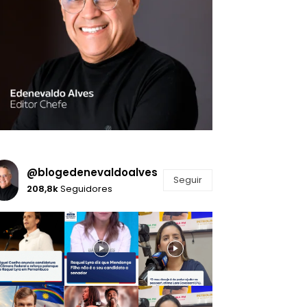
@blogedenevaldoalves
Seguir
208,8k
Seguidores