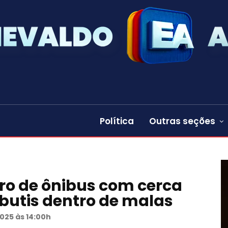
Política
Outras seções
ro de ônibus com cerca
abutis dentro de malas
025 às 14:00h