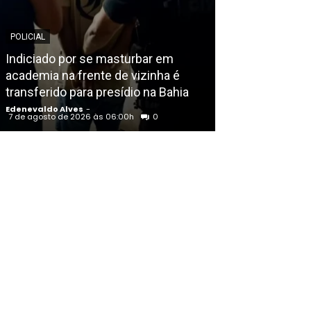
POLICIAL
EDENEVALDO ALVE
Indiciado por se masturbar em
academia na frente de vizinha é
Sexta (7) de so
transferido para presídio na Bahia
São Francisco
Edenevaldo Alves
-
Edenevaldo Alves
7 de agosto de 2026 às 06:00h
0
7 de agosto de 202