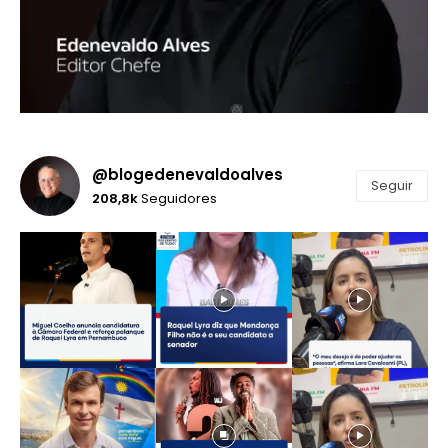
@blogedenevaldoalves
Seguir
208,8k
Seguidores