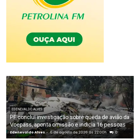
EDENEVALDO ALVES
PF conclui investigação sobre queda de avião da
I
Voepass, aponta omissão e indicia 16 pessoas
Edenevaldo Alves
-
6 de agosto de 2026 às 22:00h
0
E