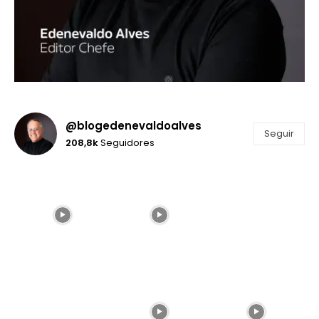
@blogedenevaldoalves
Seguir
208,8k
Seguidores