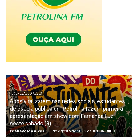
EDENEVALDO ALVES
Após viralizarem nas redes sociais, estudantes
de escola pública em Petrolina fazem primeira
apresentação em show com Fernanda Luz
neste sábado (8)
Edenevaldo Alves
-
8 de agosto de 2026 às 16:00h
0
E