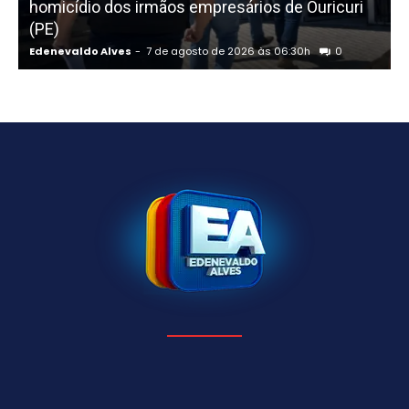
homicídio dos irmãos empresários de Ouricuri
f
(PE)
Edenevaldo Alves
-
7 de agosto de 2026 às 06:30h
0
E