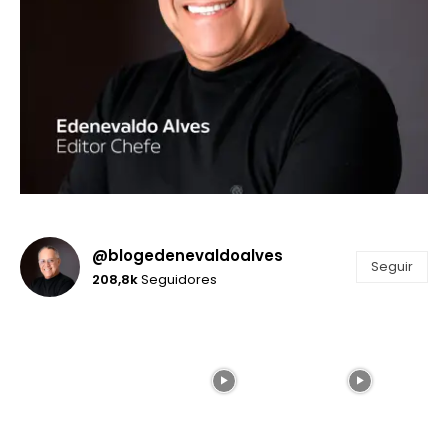
@blogedenevaldoalves
Seguir
208,8k
Seguidores