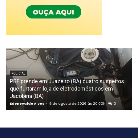
POLICIAL
PRF prende em Juazeiro (BA) quatro suspeitos
f
que furtaram loja de eletrodomésticos em
C
Jacobina (BA)
e
Edenevaldo Alves
-
6 de agosto de 2026 às 20:00h
0
E