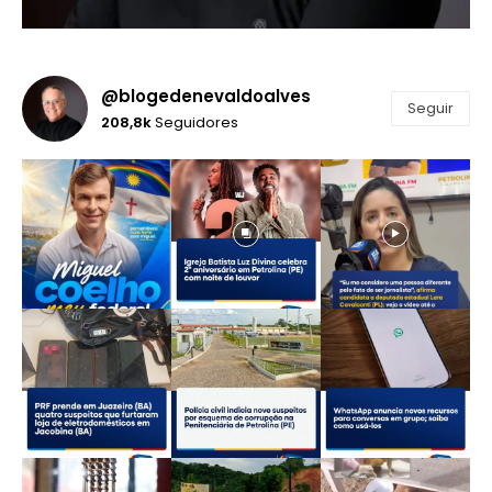
@blogedenevaldoalves
Seguir
208,8k
Seguidores