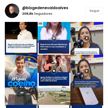
@blogedenevaldoalves
Seguir
208,8k
Seguidores