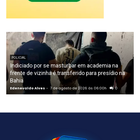
POLICIAL
Indiciado por se masturbar em academia na
frente de vizinha é transferido para presídio na
S
Bahia
Edenevaldo Alves
-
7 de agosto de 2026 às 06:00h
0
E