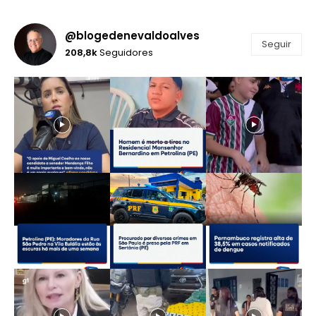
@blogedenevaldoalves
Seguir
208,8k
Seguidores