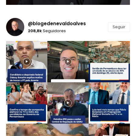
@blogedenevaldoalves
Seguir
208,8k
Seguidores