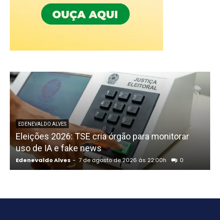
P
EDENEVALDO ALVES
Eleições 2026: TSE cria órgão para monitorar
uso de IA e fake news
Edenevaldo Alves
-
7 de agosto de 2026 às 22:00h
0
E