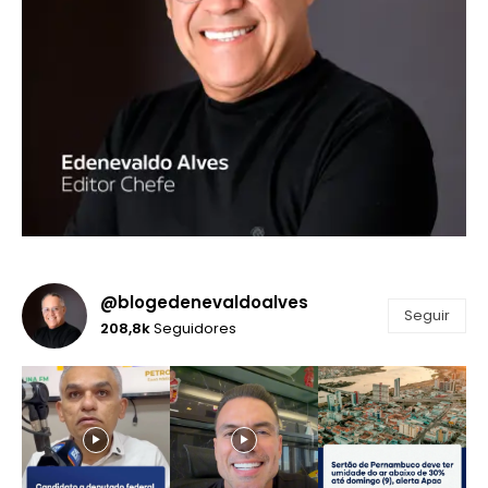
@blogedenevaldoalves
Seguir
208,8k
Seguidores