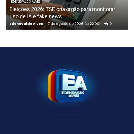
P
EDENEVALDO ALVES
Eleições 2026: TSE cria órgão para monitorar
uso de IA e fake news
Edenevaldo Alves
-
7 de agosto de 2026 às 22:00h
0
E